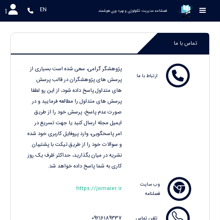
EN
 فصلنامه مدیریت تکنولوژی و بهره وری هوشمند
تماس با ما
پژوهشگر گرامی، سعی شده است بسیاری از
ارتباط با ما
پرسش های پژوهشگران در قالب پرسش
های متداول پاسخ داده شود، از این رو لطفا
پرسش های متداول را مطالعه فرمایید و در
صورت عدم پاسخ، پرسش خود را از طریق
ایمیل مجله ارسال کنید یا جهت تسریع در
امر پاسخگویی، وارد پروفایل کاربری خود شده
و سوالات خود را از طریق تیکت با پشتیبان
نشریه در میان بگذارید، حداکثر ظرف یک روز
کاری به شما پاسخ داده خواهد شد.
وب سایت
https://jomaier.ir
فصلنامه
09216189337
تلفن تماس