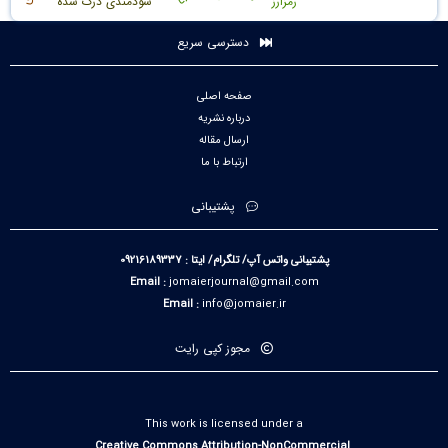
رمزارز
سودمندی درک شده
دسترسی سریع
صفحه اصلی
درباره نشریه
ارسال مقاله
ارتباط با ما
پشتیبانی
پشتیبانی واتس آپ/ تلگرام/ ایتا : 09216189337
Email :
jomaierjournal@gmail.com
Email :
info@jomaier.ir
مجوز کپی رایت
This work is licensed under a
Creative Commons Attribution-NonCommercial