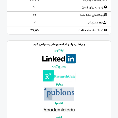
زمان پذیرش (روز)
91
پایگاه‌های نمایه شده
49
تعداد داوران
103
تعداد مشاهده مقالات
941,115
این نشریه را در شبکه‌های علمی همراهی کنید:
لینکدین
ریسرچ گیت
پابلونز
آکادمیا
ارکید