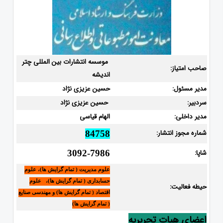
موسسه انتشارات بین المللی چتر
صاحب امتیاز:
اندیشه
مدیر مسئول:
حسین عزیزی نژاد
سردبیر:
حسین عزیزی نژاد
مدیر داخلی:
الهام قیاسی
شماره مجوز انتشار:
84758
شاپا:
3092-7986
علوم مدیریت ( تمام گرایش ها)، علوم
حسابداری ( تمام گرایش ها)، علوم
حیطه فعالیت:
اقتصاد ( تمام گرایش ها) و مهندسی صنایع
( تمام گرایش ها)
اعضای هیات تحریریه