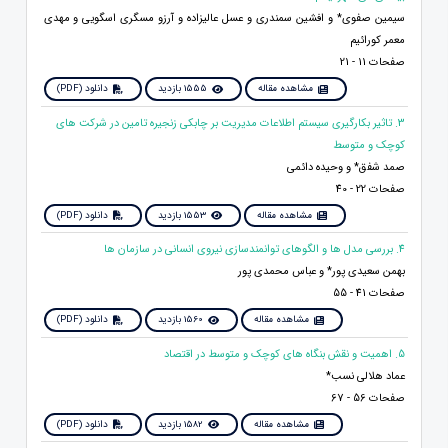
سیمین صفوی* و افشین سمندری و عسل عالیزاده و آرزو مسگری اسگویی و مهدی
معمر کورائیم
صفحات 11 - 21
مشاهده مقاله
1555 بازدید
دانلود (PDF)
3. تاثیر بکارگیری سیستم اطلاعات مدیریت بر چابکی زنجیره تامین در شرکت های
کوچک و متوسط
صمد شفق* و وحیده دائمی
صفحات 22 - 40
مشاهده مقاله
1553 بازدید
دانلود (PDF)
4. بررسی مدل ها و الگوهای توانمندسازی نیروی انسانی در سازمان ها
بهمن سعیدی پور* و عباس محمدی پور
صفحات 41 - 55
مشاهده مقاله
1560 بازدید
دانلود (PDF)
5. اهمیت و نقش بنگاه های کوچک و متوسط در اقتصاد
عماد هلالی نسب*
صفحات 56 - 67
مشاهده مقاله
1582 بازدید
دانلود (PDF)