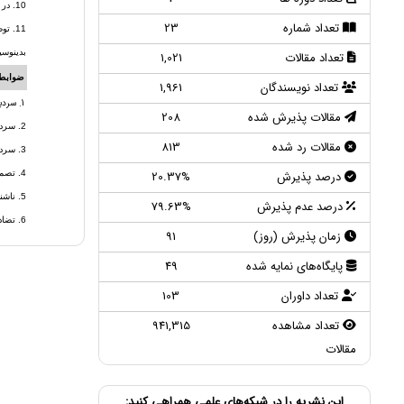
10. در صورتی که از روی مقاله بدون نام، هویت نویسنده را تشخیص دهند، به منظور جلوگیری تضاد منافع دفتر نشریه را از این امر مطلع نمایند.
تعداد شماره
23
11. 
بدینوسی
تعداد مقالات
1,021
ضوابط 
تعداد نویسندگان
1,961
1. سردبیر اختیار تام در رد یا قبول هر مقاله داشته و کیفیت کلی مقالات منتشر شده بر عهده آنهاست.
مقالات پذیرش شده
208
2. سردبیران همیشه باید استراتژی‌هایی را به منظور بالا بردن کیفیت مقالات، پیشنهاد داده و اجرا کنند.
مقالات رد شده
813
3. سردبیر باید راهنمایی های لازم درخصوص هر آنچه که از نویسنده انتظار دارد را در اختیار آنها بگذارد. این دستورالعمل ها باید به طور منظم به روز و در صورت امکان به این ضوابط ارجاع شود.
درصد پذیرش
20.37%
4. تصمیمات نهایی نباید بدون ادله محکم لغو شود و جنسیت، ملیت، قومیت، نژاد و مذهب نویسندگان تصمیم سردبیری را تحت الشعاع قرار دهد.
5. ناشناس بودن هویت داوران و نویسندگان تا زمانی که تصمیمی در مورد مقاله اتخاذ نشده است، باید حفظ شود.
درصد عدم پذیرش
79.63%
6. تضاد منافع میان اعضای هیأت تحریریه، نویسندگان و داوران باید به‌درستی حل و فصل شود.
زمان پذیرش (روز)
91
پایگاه‌های نمایه شده
49
تعداد داوران
103
تعداد مشاهده
941,315
مقالات
این نشریه را در شبکه‌های علمی همراهی کنید: