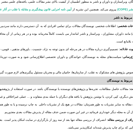
ان، ویراستاران و داوران و ناشر به منظور اطمینان از کیفیت بالای نشر مقالات علمی، یافته‌های علمی معتبر
(COPE)
پیروی می‌کند. همچنین این نشریه از
آیین نامه اجرایی قانون پیشگیری و مقابله با تقلب در آثار ع
مربوط به ناشر
اطلاعات شخصی نویسندگان مقالات برای تمامی افرادی که به آن دسترسی دارند مانند سردبیر، ا
 مانند داوران، مشاوران ، ویراستار و ناشر امانتدار می بایست کاملاً محرمانه بوده و در هر زمانی از آن
بلامانع است.
تصمیم‌گیری درباره مقالات در هر مرحله ای بدون توجه به نژاد، جنسیت ، باورهای مذهبی ، قومی،
مربوط به نویسندگان
مقالات حاصل مطالعات، تجربه‌ها و پژوهش‌های نویسنده یا نویسندگان باشد. در صورت استفاده از پژوهشها
ش دیگری، کپی کردن، یا نوشتن پژوهش یا یافته های دیگران با جمله بندی متفاوت و ... عملی غیراخلاقی و غ
ئه مقاله به سایر نشریات به طور همزمان: مقالات در هیچ یک از نشریات داخلی به چاپ نرسیده و یا به طور هم
ل آن به مجله دیگر خودداری فرمائید در غیر این صورت ضمن حذف مقاله از پذیرش مقالات بعدی معذوریم.
انصراف از بررسی مقاله تنها بعد از سه روز از بارگزاری در سایت امکان پذیر است. بعد
ایی که برای چاپ پذیرش شده‌اند امکان‌پذیر نمی‌باشد.