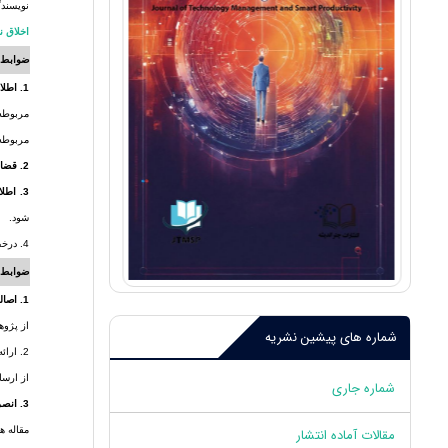
نویسندگ
اخلاق نشر 
ضوابط 
1. اطلاعات شخصی:
مربوطه)
مربوطه 
2. قضاوت عادلانه:
3. اطلاع‌رسانی:
شود.
4. درخصوص پژوهش های مشکوک به تقلب، از سازمان‌ها، حامیان مالی و مجریان مسئول پیگیری‌های لازم صورت گیرد.
ضوابط 
1. اصالت:
از پژوه
شماره های پیشین نشریه
2. ارا
از ارسا
شماره جاری
3. انصراف از بررسی مقاله:
مقاله ه
مقالات آماده انتشار