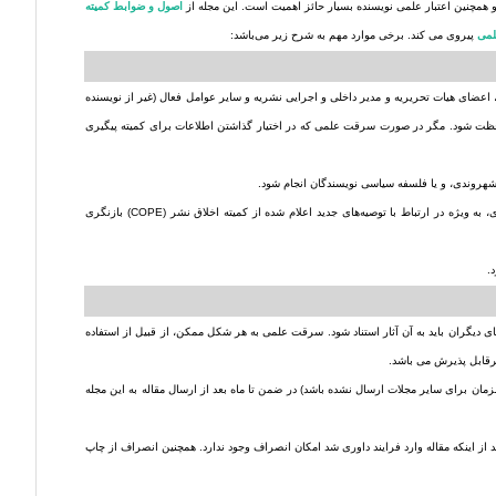
 و همچنین اعتبار علمی نویسنده بسیار حائز اهمیت است. این مجله از
اصول و ضوابط کمیته
لمی
پیروی می کند. برخی موارد مهم به شرح زیر می‌باشد:
عضای هیات تحریریه و مدیر داخلی و اجرایی نشریه و سایر عوامل فعال (غیر از نویسنده
 محافظت شود. مگر در صورت سرقت علمی که در اختیار گذاشتن اطلاعات برای کمیته پیگیری
 شهروندی، و یا فلسفه سیاسی نویسندگان انجام شود.
سیاست‌های مجله به نویسندگان، خوانندگان و داوران تخصصی اطلاع‌رسانی شود و به صورت دوره‌ای، به ویژه در ارتباط با توصیه‌های جدید اعلام شده از کمیته اخلاق نشر (COPE) بازنگری
ی دیگران باید به آن آثار استناد شود. سرقت علمی به هر شکل ممکن، از قبیل از استفاده
یرقابل پذیرش می باشد.
زمان برای سایر مجلات ارسال نشده باشد) در ضمن تا ماه بعد از ارسال مقاله به این مجله
 از اینکه مقاله وارد فرایند داوری شد امکان انصراف وجود ندارد. همچنین انصراف از چاپ