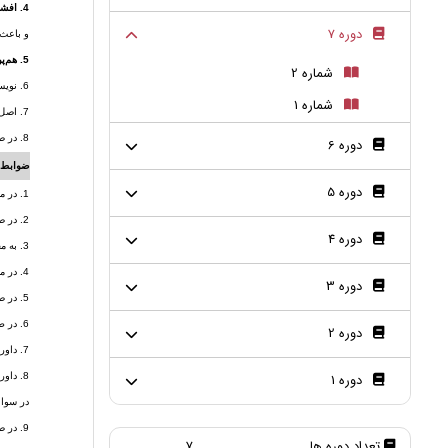
4. افشاسازی و تضاد منافع:
دوره 7
و باعث 
5. هم‌پوشانی مقاله:
شماره 2
6. نویسنده مسئول مقاله مشخص شود.
شماره 1
7. اصل مقاله‌های رد شده یا انصراف داده شده پس از یک ماه از آرشیو مجله خارج خواهد شد و مجله هیچگونه مسئولیتی در قبال آن نخواهد داشت..
8. در صورتی مشاهده هرگونه خطا و بی دقتی در مقاله، نویسنده باید خطای مشاهده شده را به نشریه اطلاع داده و در جهت رفع خطا و تصحیح مقاله همکاری نماید.
دوره 6
ضوابط م
دوره 5
1. در مدت زمان معقول نتیجه داوری ارسال شود و اگر امکان داوری فراهم نباشد، بدون تأخیر به دفتر نشریه اطلاع داده شود.
2. در صورتی که مقاله ارسال شده در حوزه تخصصی داور نباشد و یا اگر فقط در مورد بخشی از مقاله می تواند اعلام نظر کند، مراتب را به دفتر نشریه اطلاع داده و حوزه تخصصی خود را اعلام نمایند.
دوره 4
3. به محرمانگی مقاله در داوری احترام گذاشته و در طول مدت داوری، اصل مقاله و جزئیات داوری را به صورت محرمانه نزد خود نگهدارند. مگر زمانی که مقاله­ از طرف دفتر نشریه برای انتشار پذیرش شود.
4. در مواردی که داور احساس می کند نمی‌تواند مقاله را عادلانه و بدون غرض داوری نمایند، آن را عودت دهد.
دوره 3
5. در صورتی که با مقاله ارسال شده برای داوری همکاری داشته باشند، آن را عودت دهد.
6. در طول مدت داوری، از اطلاعات مقاله در جهت منافع خود و یا سود و زیان شخص و یا سازمان دیگر استفاده نکند.
دوره 2
7. داوری مقاله نباید متأثر از ملیت، مذهب، عقاید سیاسی ، جنسیت و سایر ویژگیهای نویسنده و ملاحظات تجاری آن باشد.
دوره 1
8. داو
در سواب
9. در صورتی که شرایطی برای داور پیش آید که نتواند در مدت زمان در نظر گرفته شده نتیجه داوری را ارسال نماید به دفتر نشریه اطلاع دهد.
تعداد دوره ها
7