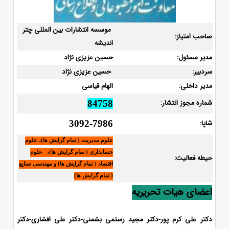
موسسه انتشارات بین المللی چتر
صاحب امتیاز:
اندیشه
مدیر مسئول:
حسین عزیزی نژاد
سردبیر:
حسین عزیزی نژاد
مدیر داخلی:
الهام قیاسی
شماره مجوز انتشار:
84758
شاپا:
3092-7986
علوم مدیریت ( تمام گرایش ها)، علوم
حسابداری ( تمام گرایش ها)، علوم
حیطه فعالیت:
اقتصاد ( تمام گرایش ها) و مهندسی صنایع
( تمام گرایش ها)
اعضای هیات تحریریه
دکتر علی کرم پور-دکتر مجید رستمی بشمنی-دکتر علی افشاری-
دکتر