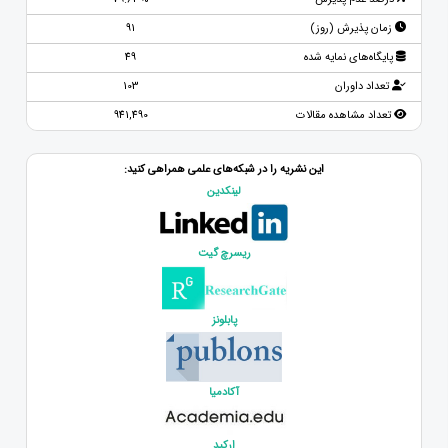
زمان پذیرش (روز)
91
پایگاه‌های نمایه شده
49
تعداد داوران
103
تعداد مشاهده مقالات
941,490
این نشریه را در شبکه‌های علمی همراهی کنید:
لینکدین
ریسرچ گیت
پابلونز
آکادمیا
ارکید