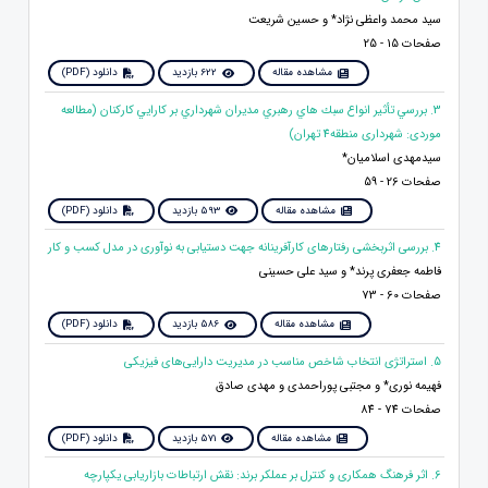
سید محمد واعظی نژاد* و حسین شریعت
صفحات 15 - 25
مشاهده مقاله
622 بازدید
دانلود (PDF)
3. بررسي تأثير انواع سبك هاي رهبري مديران شهرداري بر كارايي كاركنان (مطالعه
موردی: شهرداری منطقه4 تهران)
سیدمهدی اسلامیان*
صفحات 26 - 59
مشاهده مقاله
593 بازدید
دانلود (PDF)
4. بررسی اثربخشی رفتارهای کارآفرینانه جهت دستیابی به نوآوری در مدل کسب و کار
فاطمه جعفری پرند* و سید علی حسینی
صفحات 60 - 73
مشاهده مقاله
586 بازدید
دانلود (PDF)
5. استراتژی انتخاب شاخص مناسب در مدیریت دارایی‌های فیزیکی
فهیمه نوری* و مجتبی پوراحمدی و مهدی صادق
صفحات 74 - 84
مشاهده مقاله
571 بازدید
دانلود (PDF)
6. اثر فرهنگ همکاری و کنترل بر عملکر برند: نقش ارتباطات بازاریابی یکپارچه