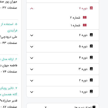
مهران پور صفر
صفحات 32 - 42
دوره 7
شماره 2
شماره 1
فرآیندی
دوره 6
علی درودچی*
صفحات 43 - 73
دوره 5
دوره 4
6. ارائه مدل شبکه سازی در عملکرد بین المللی شرکت های کوچک و متوسط
فاطمه جهان دا
دوره 3
صفحات 74 - 86
دوره 2
7. تاثیر روی
دوره 1
گانه همسان سا
قدیر جبارزاده*
صفحات 87 - 99
تعداد دوره ها
7