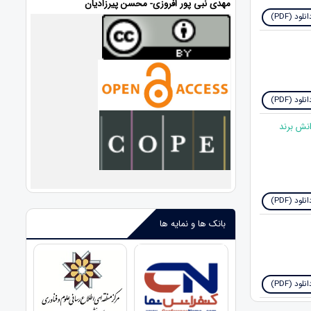
مهدی نبی پور افروزی- محسن پیرزادیان
نلود (PDF)
نلود (PDF)
انش برند
نلود (PDF)
بانک ها و نمایه ها
نلود (PDF)