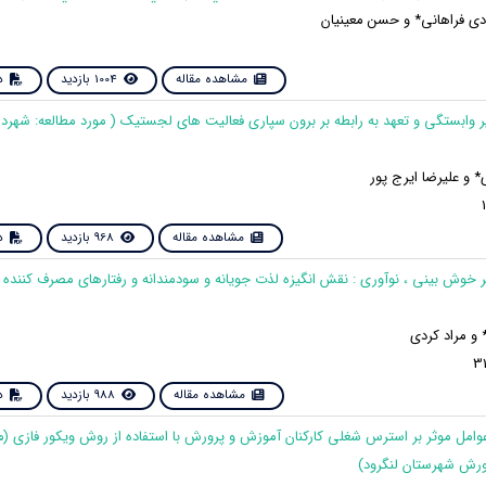
بادی فراهانی* و حسن معینیان
مشاهده مقاله
1004 بازدید
دا
یر وابستگی و تعهد به رابطه بر برون سپاری فعالیت های لجستیک ( مورد مطالعه: شهرد
* و علیرضا ایرج پور
مشاهده مقاله
968 بازدید
دا
بر خوش بینی ، نوآوری : نقش انگیزه لذت جویانه و سودمندانه و رفتارهای مصرف کننده 
و مراد کردی
مشاهده مقاله
988 بازدید
دا
 عوامل موثر بر استرس شغلی کارکنان آموزش و پرورش با استفاده از روش ویکور فازی (
ورش شهرستان لنگرود)