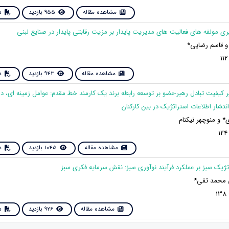
مشاهده مقاله
955 بازدید
دا
و قاسم رضایی*
مشاهده مقاله
943 بازدید
دا
یر کیفیت تبادل رهبر-عضو بر توسعه رابطه برند یک کارمند خط مقدم: عوامل زمینه ای، د
نتشار اطلاعات استراتژیک در بین کارکنان
 و منوچهر نیکنام
مشاهده مقاله
1045 بازدید
دا
محمد تقی*
مشاهده مقاله
926 بازدید
دا