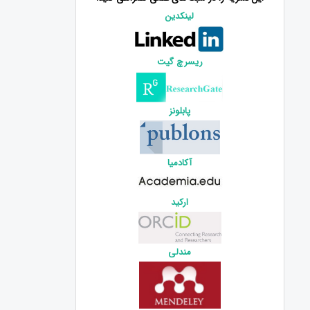
لینکدین
ریسرچ گیت
پابلونز
آکادمیا
ارکید
مندلی