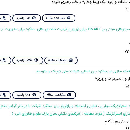
 سادات و رقیه نیک پیما چافی* و رقیه رهبری فتیده
مشاهده مقاله
1011 بازدید
دا
5. استفاده از معیارهای مبتنی بر SMART برای ارزیابی کیفیت شاخص های عملکرد برای مدی
مشاهده مقاله
1055 بازدید
دا
ر و ، حمیدرضا وزیری*
مشاهده مقاله
984 بازدید
دا
کرد استراتژیک تجاری ، فناوری اطلاعات و بازاریابی بر عملکرد شرکت با در نظر گرفتن ن
زی استراتژیک ( مورد مطالعه : شرکتهای دانش بنیان پارک علم و فناوری البرز )
 و منوچهر نیکنام