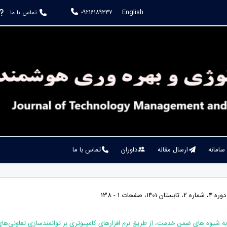
English
09216189337
تماس با ما
 سامانه
ارسال مقاله
داوران
تماس با ما
1، صفحات 1 - 138