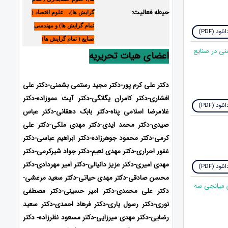
حیطه فعالیت:
گرایش ها)، علوم اقتصاد (
تمام گرایش ها) و مهندسی
نلود (PDF)
صنایع ( تمام گرایش ها)
ریت ایمنی در صنایع
اعضای هیات تحریریه
دکتر علی کرم پور-دکتر مجید رستمی بشمنی-دکتر علی
افشاری-
دکتر کامران یگانگی-دکتر آیت عموزاده-دکتر
نلود (PDF)
غلامرضا اسلامی پناه-دکتر بابک دهقانی-دکتر عباس
صیدی-دکتر محمد ایدی-
دکتر مهدی ملکی-دکتر علی
کرمی-دکتر محمود جوهرزاده-دکتر ابراهیم عباسی-دکتر
غفور احراری-دکتر مهدی نعیم-دکتر جواد شیرکرمی-دکتر
مهدی امیری-دکتر عزیز دانیالی-دکتر امیر مهردادی-دکتر
نلود (PDF)
محسن صادقی-دکتر مهدی حیاتی-دکتر سعید مرعشی-
قش میانجی سه
دکتر علی محمدی-دکتر امیر حسینی-دکتر مصطفی
نوری-دکتر رسول یاری-دکتر فرهاد احمدی
-دکتر سعید
رضایی-دکتر مهدی میرزایی-
دکتر مسعود نظرزاده- دکتر