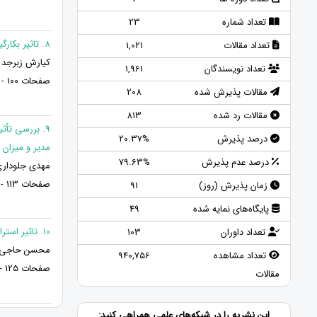
تعداد شماره
23
8. تاثیر بکارگیری مولفه های فعالیت های مدیریت پایدار بر مزیت رقابتی پایدار در صنایع لبنی
تعداد مقالات
1,021
کیارش زبرجد 
تعداد نویسندگان
1,961
صفحات 100 - 112
مقالات پذیرش شده
208
مقالات رد شده
813
9. بررسی تأث
درصد پذیرش
20.37%
مدیر و میزان ا
درصد عدم پذیرش
79.63%
مهدی جلوداری*
صفحات 113 - 124
زمان پذیرش (روز)
91
پایگاه‌های نمایه شده
49
10. تاثیر استراتژیک سبز بر عملکرد فرآیند نوآوری سبز: نقش سرمایه فکری سبز
تعداد داوران
103
محسن حاجی 
تعداد مشاهده
940,756
صفحات 125 - 138
مقالات
این نشریه را در شبکه‌های علمی همراهی کنید: