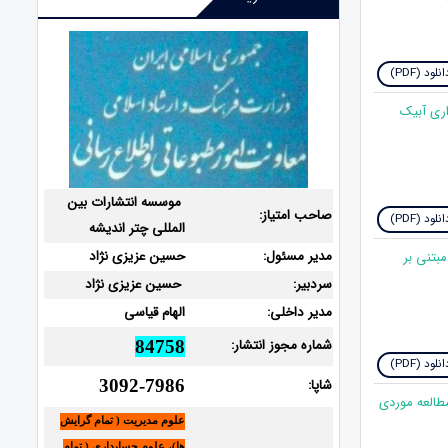
نلود (PDF)
اری آبیک
موسسه انتشارات بین
صاحب امتیاز:
نلود (PDF)
المللی چتر اندیشه
مدیر مسئول:
حسین عزیزی نژاد
مبتنی بر
سردبیر:
حسین عزیزی نژاد
مدیر داخلی:
الهام قیاسی
شماره مجوز انتشار:
84758
نلود (PDF)
شاپا:
3092-7986
مطالعه موردی
علوم مدیریت ( تمام گرایش
ها)، علوم حسابداری ( تمام