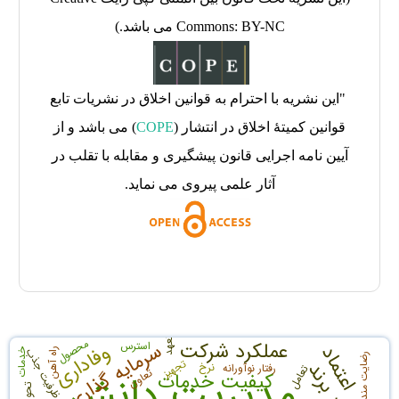
Commons: BY-NC می باشد.)
"این نشریه با احترام به قوانین اخلاق در نشریات تابع
قوانین کمیتۀ اخلاق در انتشار (
COPE
) می باشد و از
آیین نامه اجرایی قانون پیشگیری و مقابله با تقلب در
آثار علمی پیروی می نماید.
تعهد
محصول
سرمایه گذاری
عملکرد شرکت
استرس
وفاداری
اعتماد
ظرفیت جذب
راه آهن
خدمات
رضایت مندی شغلی
تجهیز
نرخ
رفتار نوآورانه
تعامل
تعاون
مدیریت دانش
کیفیت خدمات