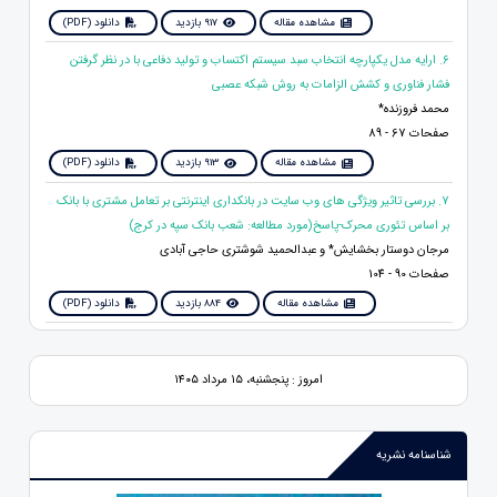
مشاهده مقاله
917 بازدید
دانلود (PDF)
6. ارایه مدل یکپارچه انتخاب سبد سیستم اکتساب و تولید دفاعی با در نظر گرفتن
فشار فناوری و کشش الزامات به روش شبکه عصبی
محمد فروزنده*
صفحات 67 - 89
مشاهده مقاله
913 بازدید
دانلود (PDF)
7. بررسی تاثیر ویژگی های وب سایت در بانکداری اینترنتی بر تعامل مشتری با بانک
بر اساس تئوری محرک-پاسخ(مورد مطالعه: شعب بانک سپه در کرج)
مرجان دوستار بخشایش* و عبدالحمید شوشتری حاجی آبادی
صفحات 90 - 104
مشاهده مقاله
884 بازدید
دانلود (PDF)
امروز : پنجشنبه، ۱۵ مرداد ۱۴۰۵
شناسنامه نشریه