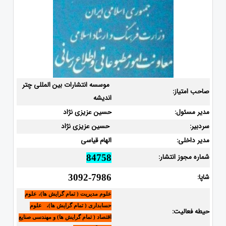
موسسه انتشارات بین المللی چتر
صاحب امتیاز:
اندیشه
مدیر مسئول:
حسین عزیزی نژاد
سردبیر:
حسین عزیزی نژاد
مدیر داخلی:
الهام قیاسی
شماره مجوز انتشار:
84758
شاپا:
3092-7986
علوم مدیریت ( تمام گرایش ها)، علوم
حسابداری ( تمام گرایش ها)، علوم
حیطه فعالیت:
اقتصاد ( تمام گرایش ها) و مهندسی صنایع