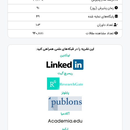
زمان پذیرش (روز)
91
پایگاه‌های نمایه شده
49
تعداد داوران
103
تعداد مشاهده مقالات
940,881
این نشریه را در شبکه‌های علمی همراهی کنید:
لینکدین
ریسرچ گیت
پابلونز
آکادمیا
ارکید