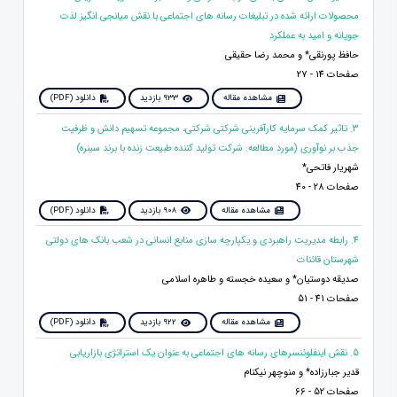
محصولات ارائه شده در تبلیغات رسانه های اجتماعی با نقش میانجی انگیز لذت
جویانه و امید به عملکرد
حافظ پورنقی* و محمد رضا حقیقی
صفحات 14 - 27
مشاهده مقاله
933 بازدید
دانلود (PDF)
3. تاثیر کمک سرمایه کارآفرینی شرکتی شرکتی، مجموعه تسهیم دانش و ظرفیت
جذب بر نوآوری (مورد مطالعه: شرکت تولید کننده طبیعت زنده با برند سینره)
شهریار فاتحی*
صفحات 28 - 40
مشاهده مقاله
908 بازدید
دانلود (PDF)
4. رابطه مدیریت راهبردی و یکپارچه‌ سازی منابع انسانی در شعب بانک‌ های دولتی
شهرستان قائنات
صدیقه دوستیان* و سعیده خجسته و طاهره اسلامی
صفحات 41 - 51
مشاهده مقاله
922 بازدید
دانلود (PDF)
5. نقش اینفلوئنسرهای رسانه های اجتماعی به عنوان یک استراتژی بازاریابی
قدیر جبارزاده* و منوچهر نیکنام
صفحات 52 - 66