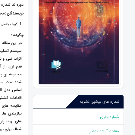
دوره 5، شماره 3، پاییز 1402، صفحات 67 - 89
نویسندگان :
محم
1
- گروه مهندسی ص
چکیده :
در این مقاله
سیستم تسلیحا
اثرات فنی و ن
قدم اول، از 
مجموعه ای پن
شده است. سطح 
اساس مدل افز
اقدامات کشش 
شماره های پیشین نشریه
مقایسه های ز
نیازمندی ها، 
شماره جاری
های بهینه پا
شفاف برای برر
مقالات آماده انتشار