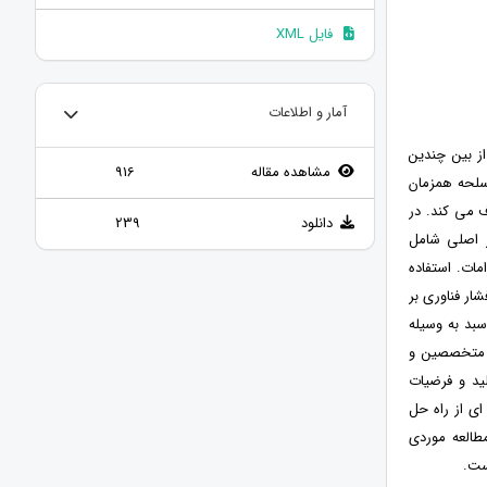
فایل XML
آمار و اطلاعات
ز بین چندین
مشاهده مقاله
916
سلحه همزمان
ف می کند. در
دانلود
239
ر اصلی شامل
ات. استفاده
ار فناوری بر
بد به وسیله
ر متخصصین و
ید و فرضیات
ای از راه حل
طالعه موردی
ست.