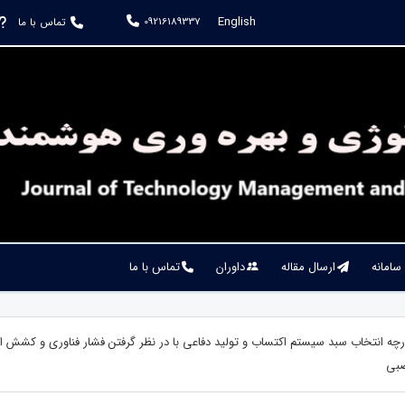
English
09216189337
تماس با ما
 سامانه
ارسال مقاله
داوران
تماس با ما
ارچه انتخاب سبد سیستم اکتساب و تولید دفاعی با در نظر گرفتن فشار فناوری و کشش ال
بی