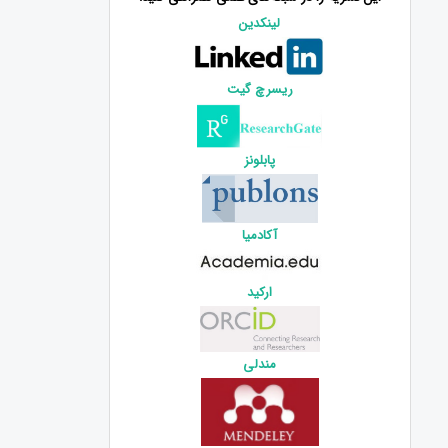
لینکدین
ریسرچ گیت
پابلونز
آکادمیا
ارکید
مندلی