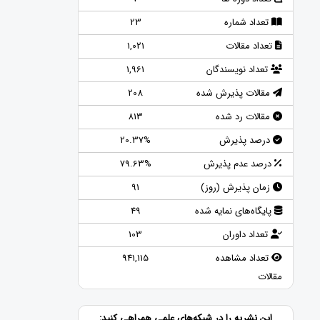
تعداد شماره
23
تعداد مقالات
1,021
تعداد نویسندگان
1,961
مقالات پذیرش شده
208
مقالات رد شده
813
درصد پذیرش
20.37%
درصد عدم پذیرش
79.63%
زمان پذیرش (روز)
91
پایگاه‌های نمایه شده
49
تعداد داوران
103
تعداد مشاهده
941,115
مقالات
این نشریه را در شبکه‌های علمی همراهی کنید: