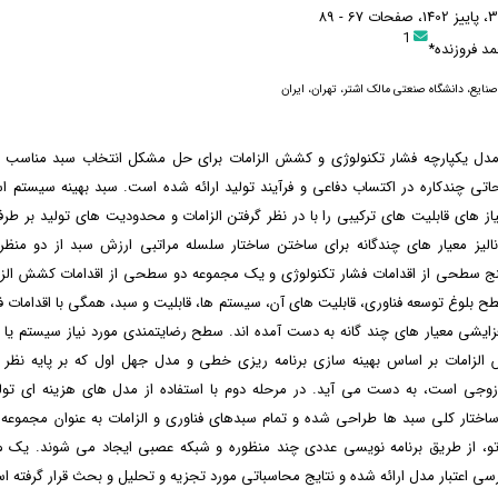
1
د فروزنده*
نایع، دانشگاه صنعتی مالک اشتر، تهران، ایران
 مدل یکپارچه فشار تکنولوژی و کشش الزامات برای حل مشکل انتخاب سبد مناسب ا
تی چندکاره در اکتساب دفاعی و فرآیند تولید ارائه شده است. سبد بهینه سیستم ا
یاز های قابلیت های ترکیبی را با در نظر گرفتن الزامات و محدودیت های تولید بر طر
آنالیز معیار های چندگانه برای ساختن ساختار سلسله مراتبی ارزش سبد از دو منظ
ج سطحی از اقدامات فشار تکنولوژی و یک مجموعه دو سطحی از اقدامات کشش الزام
بلوغ توسعه فناوری، قابلیت های آن، سیستم ها، قابلیت و سبد، همگی با اقدامات فش
ایشی معیار های چند گانه به دست آمده اند. سطح رضایتمندی مورد نیاز سیستم یا س
الزامات بر اساس بهینه سازی برنامه ریزی خطی و مدل جهل اول که بر پایه نظ
وجی است، به دست می آید. در مرحله دوم با استفاده از مدل های هزینه ای تول
ساختار کلی سبد ها طراحی شده و تمام سبد‌های فناوری و الزامات به عنوان مجموعه 
رتو، از طریق برنامه نویسی عددی چند منظوره و شبکه عصبی ایجاد می شوند. یک م
سی اعتبار مدل ارائه شده و نتایج محاسباتی مورد تجزیه و تحلیل و بحث قرار گرفته ا