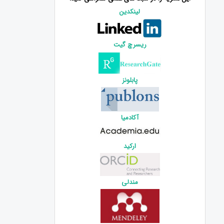
لینکدین
ریسرچ گیت
پابلونز
آکادمیا
ارکید
مندلی