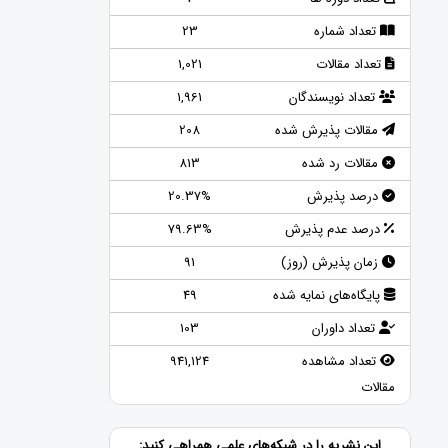
تعداد شماره
23
تعداد مقالات
1,021
تعداد نویسندگان
1,961
مقالات پذیرش شده
208
مقالات رد شده
813
درصد پذیرش
20.37%
درصد عدم پذیرش
79.63%
زمان پذیرش (روز)
91
پایگاه‌های نمایه شده
49
تعداد داوران
103
تعداد مشاهده
941,124
مقالات
این نشریه را در شبکه‌های علمی همراهی کنید: