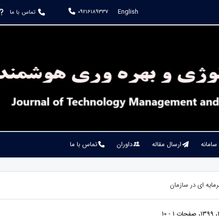
English
09216189337
تماس با ما
 سامانه
ارسال مقاله
داوران
تماس با ما
مايه ای در سازمان