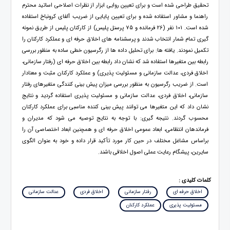
تحقیق طراحی شده است و برای تعیین روایی ابزار از نظرات اصلاحی اساتید محترم
راهنما و مشاور استفاده شده و برای تعیین پایایی از ضریب آلفای کرونباخ استفاده
شده است. 101 نفر (26 فرمانده و 75 پرسنل پلیس) از کارکنان پلیس از طریق نمونه
گیری تمام شمار انتخاب شدند و پرسشنامه های اخلاق حرفه ای و عملکرد کارکنان را
تکمیل نمودند. یافته ها: برای تحلیل داده ها از رگرسیون خطی ساده به منظور بررسی
رابطه بین متغیرها استفاده شد که نشان داد رابطه بین اخلاق حرفه ای (رفتار سازمانی،
اخلاق فردی، عدالت سازمانی و مسئولیت پذیری) و عملکرد کارکنان مثبت و معنادار
است. از ضریب رگرسیون به منظور بررسی میزان پیش بینی کنندگی متغیرهای رفتار
سازمانی، اخلاق فردی، عدالت سازمانی و مسئولیت پذیری استفاده گردید و نتایج
نشان داد که این متغیرها می توانند پیش بینی کننده مناسبی برای عملکرد کارکنان
محسوب گردند. نتیجه گیری: با توجه به نتایج توصیه می شود که مدیران و
فرماندهان انتظامی، ابعاد عمومی اخلاق حرفه ای و همچنین ابعاد اختصاصی آن را
براساس مشاغل مختلف در حین کار مورد تأکید قرار داده و خود به عنوان الگوی
سایرین، پیشگام رعایت عملی اصول اخلاقی باشند.
کلمات کلیدی :
اخلاق حرفه ای
رفتار سازمانی
اخلاق فردی
عدالت سازمانی
مسئولیت پذیری
عملکرد کارکنان