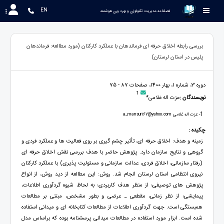
EN
 فصلنامه مدیریت تکنولوژی و بهره وری هوشمند
بررسی رابطه اخلاق حرفه ای فرماندهان با عملکرد کارکنان (مورد مطالعه: فرماندهان
پلیس در استان لرستان)
دوره 3، شماره 1، بهار 1400، صفحات 87 - 75
1
نویسندگان :
عزت اله غلامی*
1
- عزت اله غلامی a_mansuri67@yahoo.com
چکیده :
زمینه و هدف: اخلاق حرفه ای، تأثیر چشم گیری بر روی فعالیت ها و عملکرد فردی و
گروهی و نتایج سازمان دارد. پژوهش حاضر با هدف بررسی نقش اخلاق حرفه ای
(رفتار سازمانی، اخلاق فردی، عدالت سازمانی و مسئولیت پذیری) با عملکرد کارکنان
نیروی انتظامی استان لرستان انجام شد. روش: این مطالعه از دید روش، از انواع
پژوهش های توصیفی؛ از منظر هدف کاربردی؛ به لحاظ شیوه گردآوری اطلاعات،
پیمایشی؛ از نظر زمانی، مقطعی ـ عرضی و بطور مشخص، مبتنی بر مطالعات
همبستگی است. جهت گردآوری اطلاعات از مطالعات کتابخانه ای و میدانی استفاده
شده است. ابزار مورد استفاده در مطالعات میدانی پرسشنامه بوده که براساس مدل