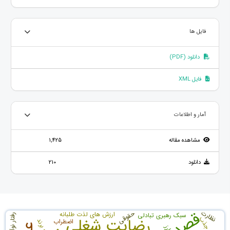
فایل ها
دانلود (PDF)
فایل XML
آمار و اطلاعات
مشاهده مقاله
1,425
دانلود
210
نظارت
حقوقی
ارزش های لذت طلبانه
سبک رهبری تبادلی
رفتار نوآورانه
رضایت شغلی
اضطراب