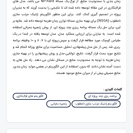
زمان بندی با محدودیت منابع، از نوع یک مساله NP-hard می باشد، مدل های
فراابتکاری در این مقاله توسعه داده شده اند تا نتایجی را بدست آورند که به مدیران
پروژه در تصمیم گیری کمک کنند. برای این منظور الگوریتم ژنتیک مرتب سازی
نامغلوب (NSGA) برای بهینه سازی مساله توازن زمان-هزینه توسعه داده شد. علاوه بر
این، برای حل یک مساله برنامه ریزی چند پروژه ای، از روش زنجیره بحرانی استفاده
شده است. به عبارتی برای ارزیابی عملکرد مدل، مدل توسعه یافته در ابتدا در یک
مقیاس کوچک مورد مطالعه قرار گرفت و سپس پروژه ای با 7، 8 و 10 وظیفه، برنامه
ریزی شد. پس از حل مدل پیشنهادی، تحلیل حساسیت برای منابع روزانه انجام شد و
نتایج مورد بحث قرار گرفت. نتایج، توانایی مدل و روش پیشنهادی را در بهینه سازی
زمان-هزینه با توجه به محدودیت منابع در مسائل نشان می دهند. راه حل های به
دست آمده نشان دادند كه بدون استفاده از این الگوریتم در بعضی موارد زمان بندی،
منابع مصرفی بیش تر از میزان منابع موجود هستند.
کلمات کلیدی :
برنامه ریزی چند پروژه ای
الگوریتم های فراابتکاری
الگوریتم ژنتیک مرتب سازی نامغلوب
زنجیره بحرانی.