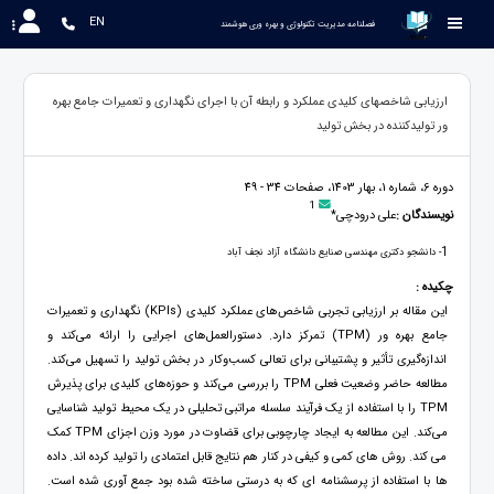
EN
 فصلنامه مدیریت تکنولوژی و بهره وری هوشمند
ارزیابی شاخصهای کلیدی عملکرد و رابطه آن با اجرای نگهداری و تعمیرات جامع بهره
ور تولیدکننده در بخش تولید
دوره 6، شماره 1، بهار 1403، صفحات 34 - 49
1
نویسندگان :
علی درودچی*
1
- دانشجو دکتری مهندسی صنایع دانشگاه آزاد نجف آباد
چکیده :
این مقاله بر ارزیابی تجربی شاخص‌های عملکرد کلیدی (KPIs) نگهداری و تعمیرات
جامع بهره ور (TPM) تمرکز دارد. دستورالعمل‌های اجرایی را ارائه می‌کند و
اندازه‌گیری تأثیر و پشتیبانی برای تعالی کسب‌وکار در بخش تولید را تسهیل می‌کند.
مطالعه حاضر وضعیت فعلی TPM را بررسی می‌کند و حوزه‌های کلیدی برای پذیرش
TPM را با استفاده از یک فرآیند سلسله مراتبی تحلیلی در یک محیط تولید شناسایی
می‌کند. این مطالعه به ایجاد چارچوبی برای قضاوت در مورد وزن اجزای TPM کمک
می کند. روش های کمی و کیفی در کنار هم نتایج قابل اعتمادی را تولید کرده اند. داده
ها با استفاده از پرسشنامه ای که به درستی ساخته شده بود جمع آوری شده است.